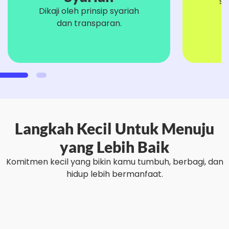
sa
Dikaji oleh prinsip syariah
dan transparan.
Langkah Kecil Untuk Menuju
yang Lebih Baik
Komitmen kecil yang bikin kamu tumbuh, berbagi, dan
hidup lebih bermanfaat.