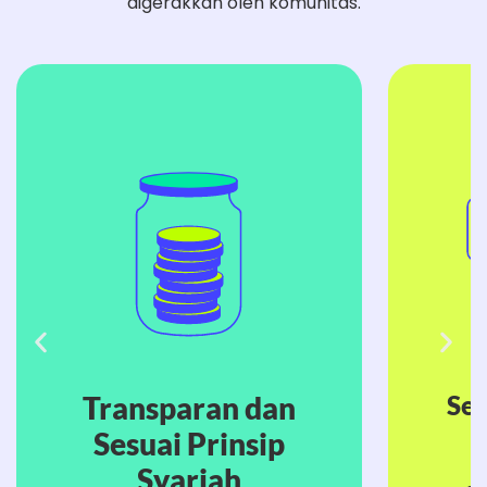
digerakkan oleh komunitas.
Transparan dan
Se
Sesuai Prinsip
P
Syariah