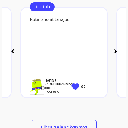
Ibadah
Rutin sholat tahajud
S
m
HAFIDZ
FADHLURRAHMAN
97
Jakarta,
Indonesia
Lihat Selengkapnya